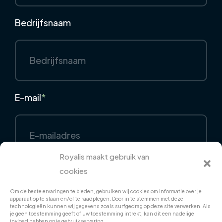
Bedrijfsnaam
E-mail
*
Royalis maakt gebruik van
cookies
Telefoon
Om de beste ervaringen te bieden, gebruiken wij cookies om informatie over je
apparaat op te slaan en/of te raadplegen. Door in te stemmen met deze
technologieën kunnen wij gegevens zoals surfgedrag op deze site verwerken. Als
je geen toestemming geeft of uw toestemming intrekt, kan dit een nadelige
invloed hebben op je gebruikservaring.