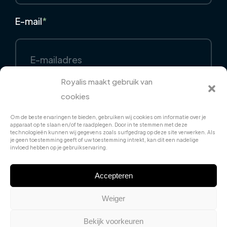
E-mail
*
Royalis maakt gebruik van
cookies
Telefoon
Om de beste ervaringen te bieden, gebruiken wij cookies om informatie over je
apparaat op te slaan en/of te raadplegen. Door in te stemmen met deze
technologieën kunnen wij gegevens zoals surfgedrag op deze site verwerken. Als
je geen toestemming geeft of uw toestemming intrekt, kan dit een nadelige
invloed hebben op je gebruikservaring.
Accepteren
Weiger
Bekijk voorkeuren